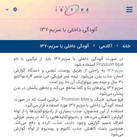
language
آلودگی داخلی با سزیم-۱۳۷
خانه
آکادمی
آلودگی داخلی با سزیم-۱۳۷
chevron_left
chevron_left
در صورت آلودگی داخلی با سزیم-۱۳۷ باید از ترکیبی با نام
Prussion blue استفاده شود.
سزیم-۱۳۷
به راحتی از طریق پوست، تنفس و دستگاه گوارش
انسان جذب بدن می‌شود. نیمه عمر فیزیکی این عنصر #رادیواکتیو
۳۰ سال و نیمه عمر بيولوژيک آن ۱۱۰ روز است.
سزیم-۱۳۷ پرتوهای بتا و گاما ساطع می‌کند و به‌طور یکسان در بدن
پخش می‌شود.
فرو سیانید فریک یا Prussion blue ترکیبی است که در صورت
ایجاد آلودگی داخلی با سزیم-۱۳۷ مورد استفاده قرار می‌گیرد.
استفاده از این محصول، جذب بسیاری از رادیونوکلئیدها را از لوله
گوارش کاهش می‌دهد و رادیونوکلئیدهایی را که در بستر عروقی
اطراف مسیر گوارش وجود دارند، جذب کرده و دفع می‌کند.
همچنین باعث کاهش جذب تالیوم و روبدیوم از لوله گوارش
می‌‌شود.